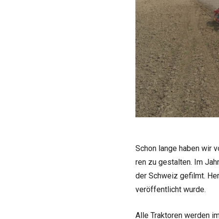
Schon lange haben wir vor
ren zu gestal­ten. Im Ja
der Schweiz gefilmt. Her
ver­öf­fent­licht wurde.
Alle Trak­to­ren wer­den i