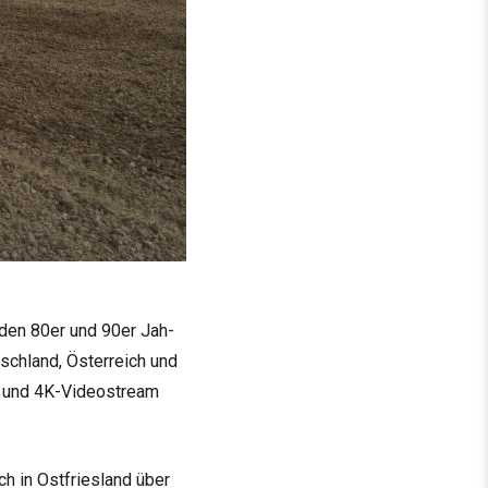
us den 80er und 90er Jah­
ch­land, Öster­reich und
VD und 4K-Video­stream
h in Ost­fries­land über