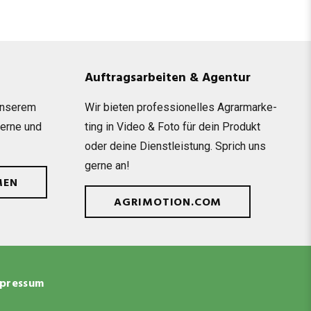
Auftragsarbeiten & Agentur
unse­rem
Wir bie­ten pro­fes­sio­nel­les Agrar­mar­ke­
gerne und
ting in Video & Foto für dein Pro­dukt
oder deine Dienst­leis­tung. Sprich uns
gerne an!
MEN
AGRIMOTION.COM
pressum