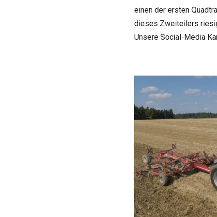
einen der ers­ten Quadt­ra
die­ses Zwei­tei­lers rie­
Unsere Social-Media Kanä