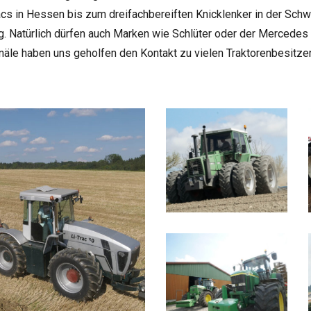
cs in Hes­sen bis zum drei­fach­be­reif­ten Knick­len­ker in der Sch
sig. Natür­lich dür­fen auch Mar­ken wie Schlü­ter oder der Mer­ce­des
le haben uns gehol­fen den Kon­takt zu vie­len Trak­to­ren­be­sit­