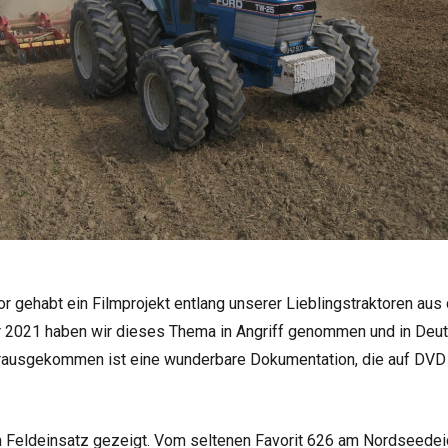
 gehabt ein Film­pro­jekt ent­lang unse­rer Lieb­lings­trak­to­ren a
hr 2021 haben wir die­ses Thema in Angriff genom­men und in Deuts
­aus­ge­kom­men ist eine wun­der­bare Doku­men­ta­tion, die auf D
m Feld­ein­satz gezeigt. Vom sel­te­nen Favo­rit 626 am Nord­see­deic