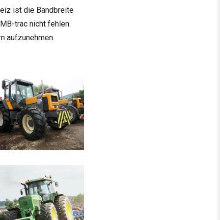
weiz ist die Band­breite
 MB-trac nicht feh­len.
zern aufzunehmen.