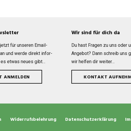
wsletter
Wir sind für dich da
etzt für unse­ren Email-
Du hast Fra­gen zu uns oder 
 an und werde direkt infor­
Ange­bot? Dann schreib uns 
 es etwas neues gibt…
wir hel­fen dir weiter…
ZT ANMELDEN
KONTAKT AUFNEH
n
Widerrufsbelehrung
Datenschutzerklärung
Im