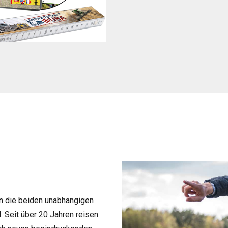
die bei­den unab­hän­gi­gen
 Seit über 20 Jah­ren rei­sen