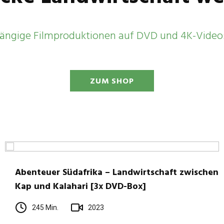
ängige Filmproduktionen auf DVD und 4K-Video
ZUM SHOP
Aben­teuer Süd­afrika – Land­wirt­schaft zwi­schen
Kap und Kala­hari [3x DVD-Box]
245 Min.
2023