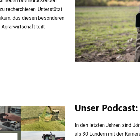
ch neuen beein­dru­cken­den
u recher­chie­ren. Unter­stützt
bli­kum, das die­sen beson­de­ren
Agrar­wirt­schaft teilt.
Unser Podcast:
In den letz­ten Jah­ren sind Jö
als 30 Län­dern mit der Kamer