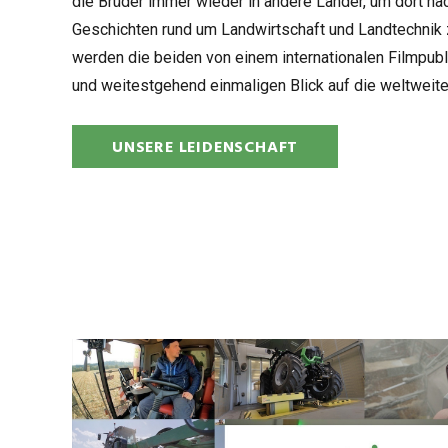
die Brü­der immer wie­der in andere Län­der, um dort na
Geschich­ten rund um Land­wirt­schaft und Land­tech­nik z
wer­den die bei­den von einem inter­na­tio­na­len Film­pu­
und wei­test­ge­hend ein­ma­li­gen Blick auf die welt­weite 
UNSERE LEIDENSCHAFT