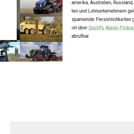
ame­rika, Aus­tra­lien, Russ­lan
ten und Lohn­un­ter­neh­mern ge
span­nende Per­sön­lich­kei­ten 
ist über
Spo­tify
,
Apple-Pod­ca
abrufbar.