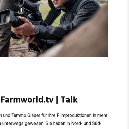
 Farmworld.tv | Talk
rn und Tammo Glä­ser für ihre Film­pro­duk­tio­nen in mehr
a unter­wegs gewe­sen. Sie haben in Nord- und Süd­