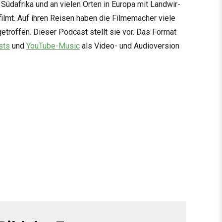
d, Süd­afrika und an vie­len Orten in Europa mit Land­wir­
filmt. Auf ihren Rei­sen haben die Fil­me­ma­cher viele
getrof­fen. Die­ser Pod­cast stellt sie vor. Das For­mat
sts
und
You­Tube-Music
als Video- und Audio­ver­sion