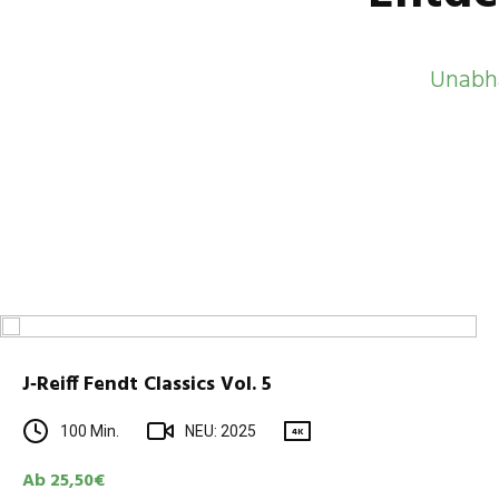
Unabh
J‑Reiff Fendt Clas­sics Vol. 5
100 Min.
NEU: 2025
4K
Ab 25,50€