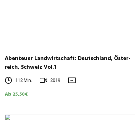
Aben­teuer Land­wirt­schaft: Deutsch­land, Öster­
reich, Schweiz Vol.1
112 Min.
2019
4K
Ab 25,50€