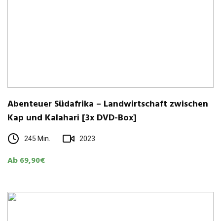
Aben­teuer Süd­afrika – Land­wirt­schaft zwi­schen
Kap und Kala­hari [3x DVD-Box]
245 Min.
2023
Ab 69,90€