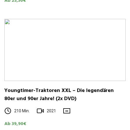
Ab 25,50€
Young­timer-Trak­to­ren XXL – Die legen­dä­ren
80er und 90er Jahre! (2x DVD)
210 Min.
2021
4K
Ab 39,90€