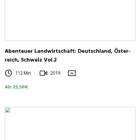
Aben­teuer Land­wirt­schaft: Deutsch­land, Öster­
reich, Schweiz Vol.2
112 Min.
2019
4K
Ab 25,50€