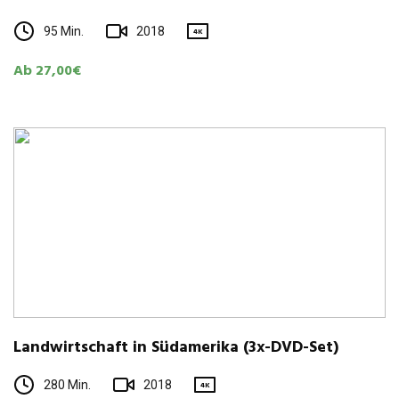
95 Min.
2018
4K
Ab 27,00€
Land­wirt­schaft in Süd­ame­rika (3x-DVD-Set)
280 Min.
2018
4K