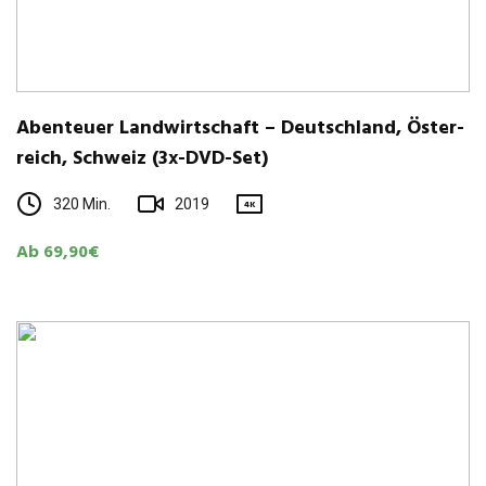
Aben­teuer Land­wirt­schaft – Deutsch­land, Öster­
reich, Schweiz (3x-DVD-Set)
320 Min.
2019
4K
Ab 69,90€