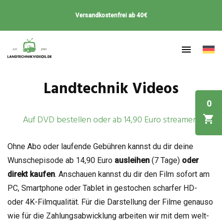
Versandkostenfrei ab 40€
Landtechnik Videos
0
Auf DVD bestellen oder ab 14,90 Euro streamen!
Ohne Abo oder lau­fende Gebüh­ren kannst du dir deine
Wunsch­epi­sode ab 14,90 Euro
aus­lei­hen
(7 Tage)
oder
direkt kau­fen
. Anschauen kannst du dir den Film sofort am
PC, Smart­phone oder Tablet in gesto­chen schar­fer HD-
oder 4K-Film­qua­li­tät. Für die Dar­stel­lung der Filme genauso
wie für die Zah­lungs­ab­wick­lung arbei­ten wir mit dem welt­