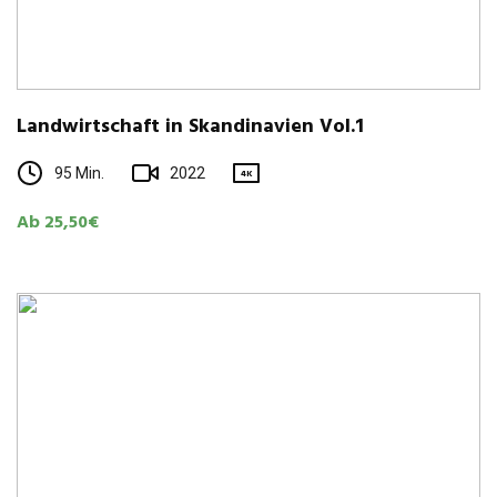
Land­wirt­schaft in Skan­di­na­vien Vol.1
95 Min.
2022
4K
Ab 25,50€