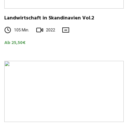
Land­wirt­schaft in Skan­di­na­vien Vol.2
105 Min.
2022
4K
Ab 25,50€