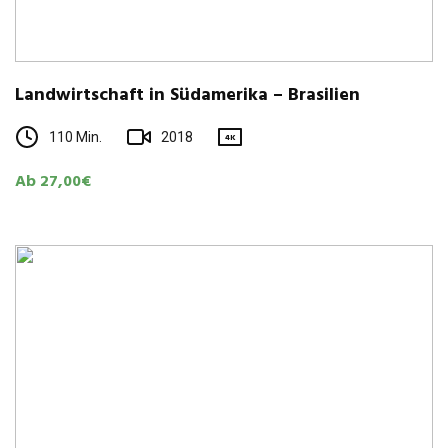
Land­wirt­schaft in Süd­ame­rika – Brasilien
110 Min.
2018
4K
Ab 27,00€