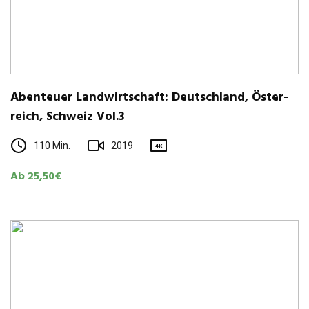
Aben­teuer Land­wirt­schaft: Deutsch­land, Öster­
reich, Schweiz Vol.3
110 Min.
2019
4K
Ab 25,50€