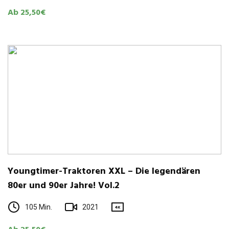
Ab 25,50€
Young­timer-Trak­to­ren XXL – Die legen­dä­ren
80er und 90er Jahre! Vol.2
105 Min.
2021
4K