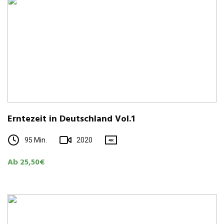
Ern­te­zeit in Deutsch­land Vol.1
95 Min.
2020
4K
Ab 25,50€