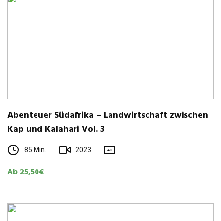
Aben­teuer Süd­afrika – Land­wirt­schaft zwi­schen
Kap und Kala­hari Vol. 3
85 Min.
2023
4K
Ab 25,50€