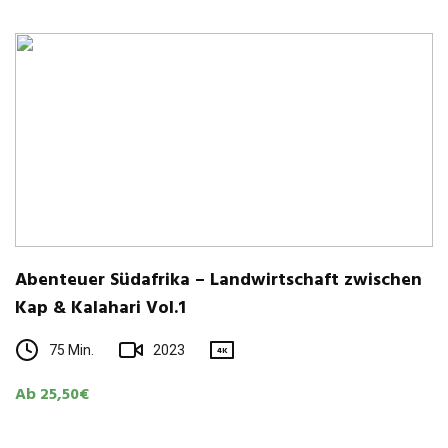
Aben­teuer Süd­afrika – Land­wirt­schaft zwi­schen
Kap & Kala­hari Vol.1
75 Min.
2023
4K
Ab 25,50€