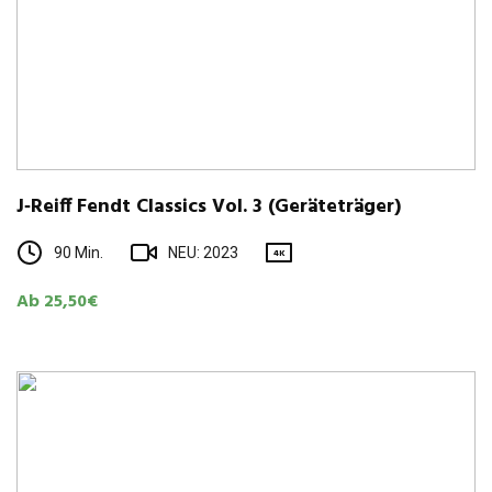
J‑Reiff Fendt Clas­sics Vol. 3 (Gerä­te­trä­ger)
90 Min.
NEU: 2023
4K
Ab 25,50€