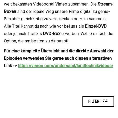
weit bekann­ten Video­por­tal Vimeo zusam­men. Die
Stream-
Boxen
sind der ideale Weg unsere Filme digi­tal zu genie­
ßen aber gleich­zei­tig zu ver­schen­ken oder zu sam­meln.
Alle Titel kannst du nach wie vor bei uns als
Ein­zel-DVD
oder je nach Titel als
DVD-Box
erwer­ben. Wähle ein­fach die
Option, die am bes­ten zu dir passt!
Für eine kom­plette Über­sicht und die direkte Aus­wahl der
Epi­so­den ver­wen­den Sie gerne auch die­sen alter­na­ti­ven
Link ->
https://vimeo.com/ondemand/landtechnikvideos/
FIL­TER