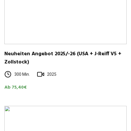
Neu­hei­ten Ange­bot 2025/-26 (USA + J‑Reiff V5 +
Zollstock)
300 Min.
2025
Ab 75,40€