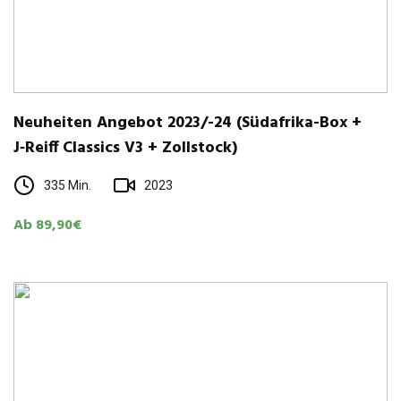
Neu­hei­ten Ange­bot 2023/-24 (Süd­afrika-Box +
J‑Reiff Clas­sics V3 + Zollstock)
335 Min.
2023
Ab 89,90€