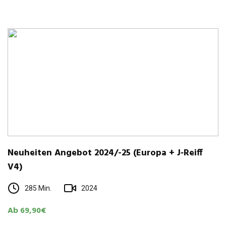
Neu­hei­ten Ange­bot 2024/-25 (Europa + J‑Reiff
V4)
285 Min.
2024
Ab 69,90€