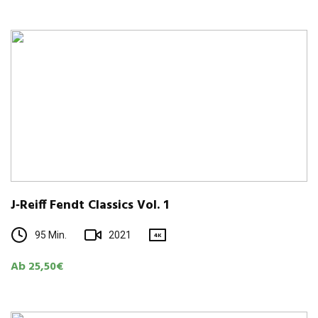
J‑Reiff Fendt Clas­sics Vol. 1
95 Min.
2021
4K
Ab 25,50€