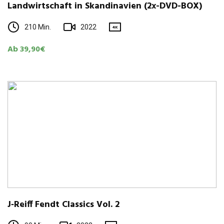
Land­wirt­schaft in Skan­di­na­vien (2x-DVD-BOX)
210 Min.
2022
4K
Ab 39,90€
J‑Reiff Fendt Clas­sics Vol. 2