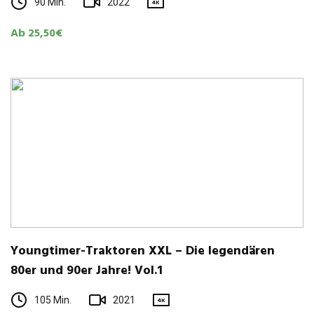
90 Min.
2022
4K
Ab 25,50€
Young­timer-Trak­to­ren XXL – Die legen­dä­ren
80er und 90er Jahre! Vol.1
105 Min.
2021
4K