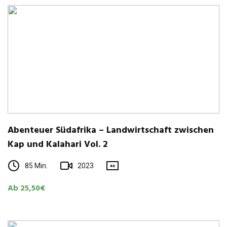
Aben­teuer Süd­afrika – Land­wirt­schaft zwi­schen
Kap und Kala­hari Vol. 2
85 Min.
2023
4K
Ab 25,50€