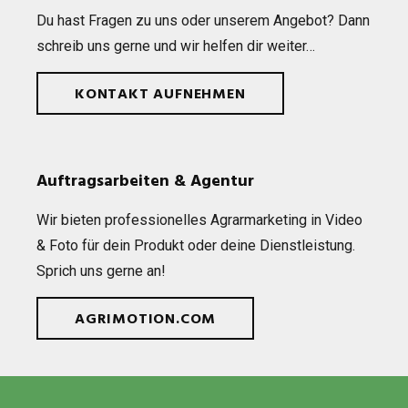
Du hast Fra­gen zu uns oder unse­rem Ange­bot? Dann
schreib uns gerne und wir hel­fen dir weiter…
KONTAKT AUFNEHMEN
Auftragsarbeiten & Agentur
Wir bie­ten pro­fes­sio­nel­les Agrar­mar­ke­ting in Video
& Foto für dein Pro­dukt oder deine Dienst­leis­tung.
Sprich uns gerne an!
AGRIMOTION.COM