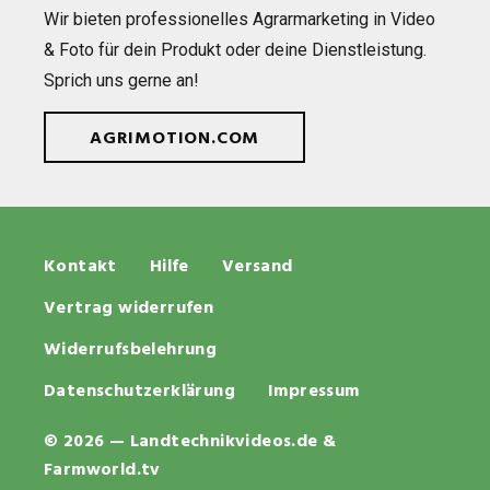
Wir bie­ten pro­fes­sio­nel­les Agrar­mar­ke­ting in Video
& Foto für dein Pro­dukt oder deine Dienst­leis­tung.
Sprich uns gerne an!
AGRIMOTION.COM
Kontakt
Hilfe
Versand
Vertrag widerrufen
Widerrufsbelehrung
Datenschutzerklärung
Impressum
© 2026 — Landtechnikvideos.de &
Farmworld.tv