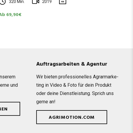
320 Min.
2019
4K
Ab 69,90€
Auftragsarbeiten & Agentur
unse­rem
Wir bie­ten pro­fes­sio­nel­les Agrar­mar­ke­
gerne und
ting in Video & Foto für dein Pro­dukt
oder deine Dienst­leis­tung. Sprich uns
gerne an!
MEN
AGRIMOTION.COM