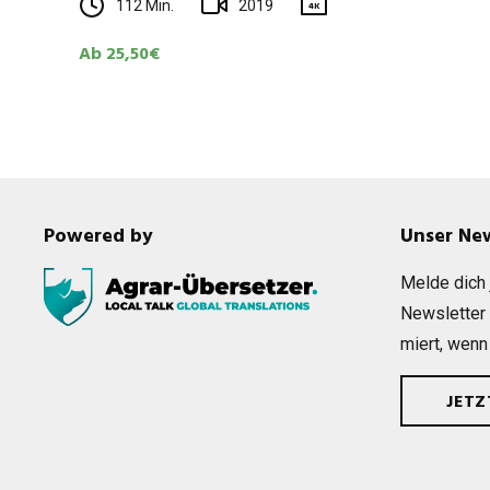
112 Min.
2019
4K
Ab 25,50€
Powered by
Unser Ne
Melde dich j
News­let­ter
miert, wenn
JET