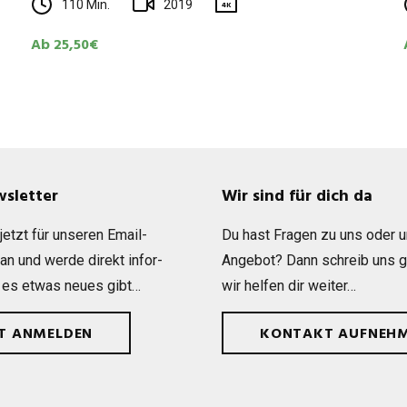
110 Min.
2019
4K
Ab 25,50€
wsletter
Wir sind für dich da
etzt für unse­ren Email-
Du hast Fra­gen zu uns oder 
 an und werde direkt infor­
Ange­bot? Dann schreib uns 
 es etwas neues gibt…
wir hel­fen dir weiter…
ZT ANMELDEN
KONTAKT AUFNEH