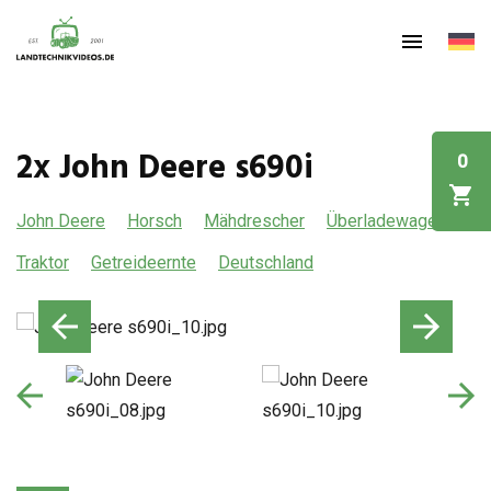
2x John Deere s690i
0
John Deere
Horsch
Mähdrescher
Überladewagen
Traktor
Getreideernte
Deutschland