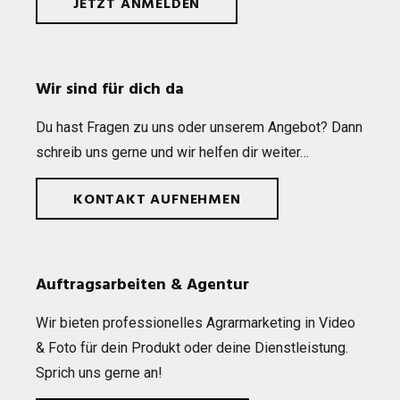
JETZT ANMELDEN
Wir sind für dich da
Du hast Fra­gen zu uns oder unse­rem Ange­bot? Dann
schreib uns gerne und wir hel­fen dir weiter…
KONTAKT AUFNEHMEN
Auftragsarbeiten & Agentur
Wir bie­ten pro­fes­sio­nel­les Agrar­mar­ke­ting in Video
& Foto für dein Pro­dukt oder deine Dienst­leis­tung.
Sprich uns gerne an!