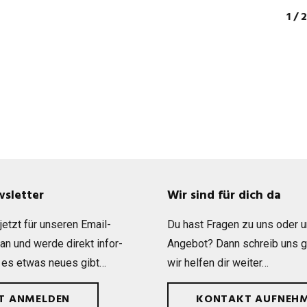
1 / 
wsletter
Wir sind für dich da
etzt für unse­ren Email-
Du hast Fra­gen zu uns oder 
 an und werde direkt infor­
Ange­bot? Dann schreib uns 
 es etwas neues gibt…
wir hel­fen dir weiter…
ZT ANMELDEN
KONTAKT AUFNEH