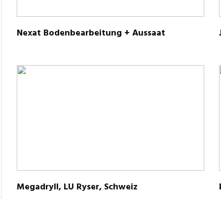
Nexat Boden­be­ar­bei­tung + Aussaat
Mega­dryll, LU Ryser, Schweiz