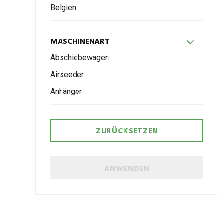
Bel­gien
MASCHI­NEN­ART
Abschie­be­wa­gen
Air­see­der
Anhän­ger
ZURÜCKSETZEN
ANWENDEN