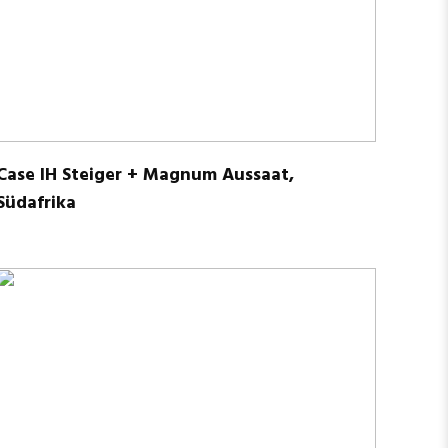
Case IH Stei­ger + Magnum Aus­saat,
Südafrika