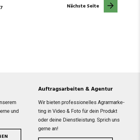
Nächste Seite
27
Auftragsarbeiten & Agentur
unse­rem
Wir bie­ten pro­fes­sio­nel­les Agrar­mar­ke­
gerne und
ting in Video & Foto für dein Pro­dukt
oder deine Dienst­leis­tung. Sprich uns
gerne an!
MEN