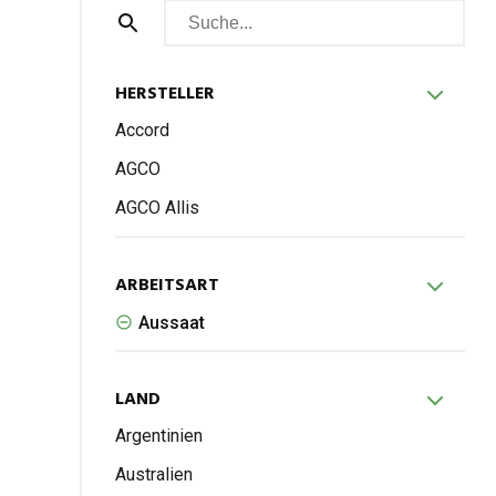
HER­STEL­LER
Accord
AGCO
AGCO Allis
ARBEITS­ART
Aus­saat
LAND
Argen­ti­nien
Aus­tra­lien