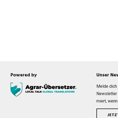
Powered by
Unser Ne
Melde dich j
News­let­ter
miert, wenn
JET