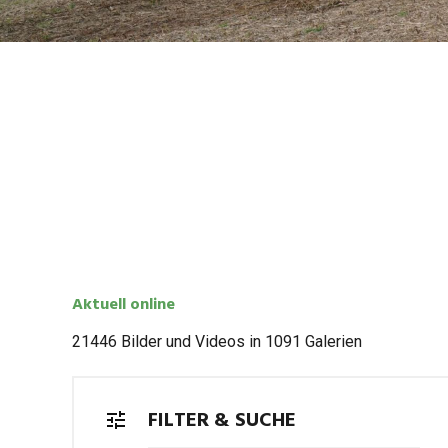
Aktu­ell online
21446 Bil­der und Videos in 1091 Galerien
FIL­TER & SUCHE