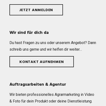
JETZT ANMELDEN
Wir sind für dich da
Du hast Fra­gen zu uns oder unse­rem Ange­bot? Dann
schreib uns gerne und wir hel­fen dir weiter…
KONTAKT AUFNEHMEN
Auftragsarbeiten & Agentur
Wir bie­ten pro­fes­sio­nel­les Agrar­mar­ke­ting in Video
& Foto für dein Pro­dukt oder deine Dienst­leis­tung.