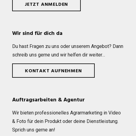
JETZT ANMELDEN
Wir sind für dich da
Du hast Fra­gen zu uns oder unse­rem Ange­bot? Dann
schreib uns gerne und wir hel­fen dir weiter…
KONTAKT AUFNEHMEN
Auftragsarbeiten & Agentur
Wir bie­ten pro­fes­sio­nel­les Agrar­mar­ke­ting in Video
& Foto für dein Pro­dukt oder deine Dienst­leis­tung.
Sprich uns gerne an!