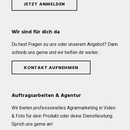
JETZT ANMELDEN
Wir sind für dich da
Du hast Fra­gen zu uns oder unse­rem Ange­bot? Dann
schreib uns gerne und wir hel­fen dir weiter…
KONTAKT AUFNEHMEN
Auftragsarbeiten & Agentur
Wir bie­ten pro­fes­sio­nel­les Agrar­mar­ke­ting in Video
& Foto für dein Pro­dukt oder deine Dienst­leis­tung.
Sprich uns gerne an!