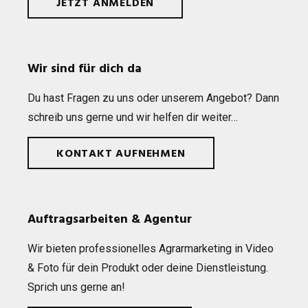
JETZT ANMELDEN
Wir sind für dich da
Du hast Fra­gen zu uns oder unse­rem Ange­bot? Dann
schreib uns gerne und wir hel­fen dir weiter…
KONTAKT AUFNEHMEN
Auftragsarbeiten & Agentur
Wir bie­ten pro­fes­sio­nel­les Agrar­mar­ke­ting in Video
& Foto für dein Pro­dukt oder deine Dienst­leis­tung.
Sprich uns gerne an!