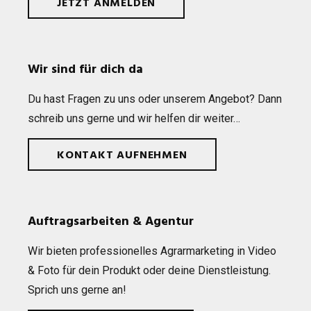
JETZT ANMELDEN
Wir sind für dich da
Du hast Fra­gen zu uns oder unse­rem Ange­bot? Dann
schreib uns gerne und wir hel­fen dir weiter…
KONTAKT AUFNEHMEN
Auftragsarbeiten & Agentur
Wir bie­ten pro­fes­sio­nel­les Agrar­mar­ke­ting in Video
& Foto für dein Pro­dukt oder deine Dienst­leis­tung.
Sprich uns gerne an!