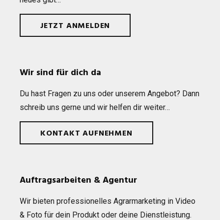
JETZT ANMELDEN
Wir sind für dich da
Du hast Fra­gen zu uns oder unse­rem Ange­bot? Dann
schreib uns gerne und wir hel­fen dir weiter…
KONTAKT AUFNEHMEN
Auftragsarbeiten & Agentur
Wir bie­ten pro­fes­sio­nel­les Agrar­mar­ke­ting in Video
& Foto für dein Pro­dukt oder deine Dienst­leis­tung.