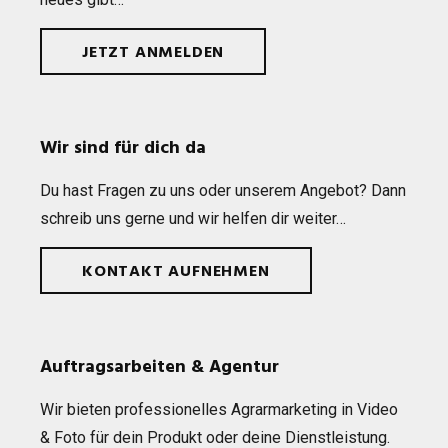
JETZT ANMELDEN
Wir sind für dich da
Du hast Fra­gen zu uns oder unse­rem Ange­bot? Dann
schreib uns gerne und wir hel­fen dir weiter…
KONTAKT AUFNEHMEN
Auftragsarbeiten & Agentur
Wir bie­ten pro­fes­sio­nel­les Agrar­mar­ke­ting in Video
& Foto für dein Pro­dukt oder deine Dienst­leis­tung.