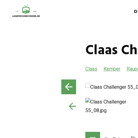
D
Claas Ch
Claas
Kemper
Raup