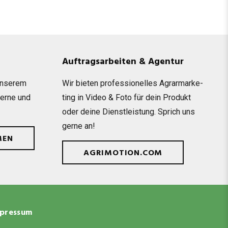
Auftragsarbeiten & Agentur
unse­rem
Wir bie­ten pro­fes­sio­nel­les Agrar­mar­ke­
gerne und
ting in Video & Foto für dein Pro­dukt
oder deine Dienst­leis­tung. Sprich uns
gerne an!
MEN
AGRIMOTION.COM
pressum