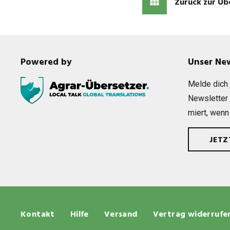
Zurück zur Üb
Powered by
Unser Ne
Melde dich j
News­let­ter
miert, wenn
JET
Kontakt
Hilfe
Versand
Vertrag widerrufe