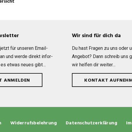
ersicht
wsletter
Wir sind für dich da
etzt für unse­ren Email-
Du hast Fra­gen zu uns oder 
 an und werde direkt infor­
Ange­bot? Dann schreib uns 
 es etwas neues gibt…
wir hel­fen dir weiter…
ZT ANMELDEN
KONTAKT AUFNEH
n
Widerrufsbelehrung
Datenschutzerklärung
Im