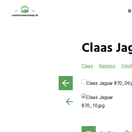
D
Claas Ja
Claas
Kaweco
Fend