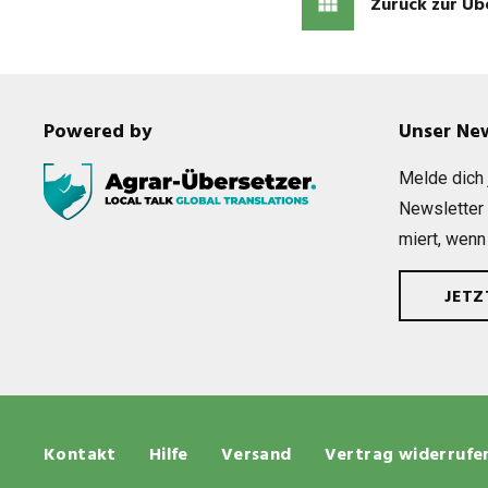
Zurück zur Üb
Powered by
Unser Ne
Melde dich j
News­let­ter
miert, wenn
JET
Kontakt
Hilfe
Versand
Vertrag widerrufe