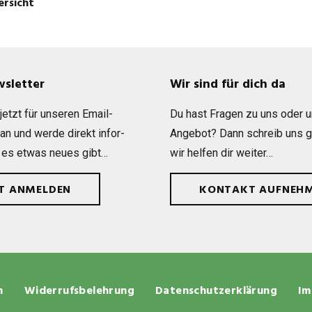
ersicht
wsletter
Wir sind für dich da
etzt für unse­ren Email-
Du hast Fra­gen zu uns oder 
 an und werde direkt infor­
Ange­bot? Dann schreib uns 
 es etwas neues gibt…
wir hel­fen dir weiter…
ZT ANMELDEN
KONTAKT AUFNEH
n
Widerrufsbelehrung
Datenschutzerklärung
Im