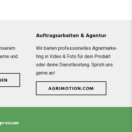
Auftragsarbeiten & Agentur
unse­rem
Wir bie­ten pro­fes­sio­nel­les Agrar­mar­ke­
gerne und
ting in Video & Foto für dein Pro­dukt
oder deine Dienst­leis­tung. Sprich uns
gerne an!
MEN
AGRIMOTION.COM
pressum