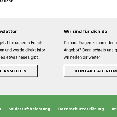
ersicht
wsletter
Wir sind für dich da
etzt für unse­ren Email-
Du hast Fra­gen zu uns oder 
 an und werde direkt infor­
Ange­bot? Dann schreib uns 
 es etwas neues gibt…
wir hel­fen dir weiter…
ZT ANMELDEN
KONTAKT AUFNEH
n
Widerrufsbelehrung
Datenschutzerklärung
Im