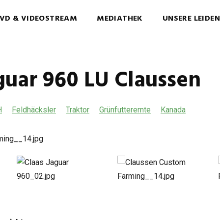
VD & VIDEOSTREAM
MEDIATHEK
UNSERE LEIDE
guar 960 LU Claussen
H
Feldhäcksler
Traktor
Grünfutterernte
Kanada