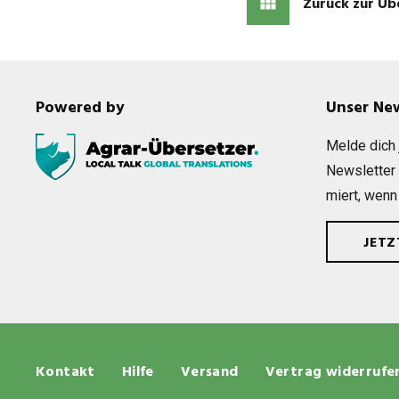
Zurück zur Üb
Powered by
Unser Ne
Melde dich j
News­let­ter
miert, wenn
JET
Kontakt
Hilfe
Versand
Vertrag widerrufe