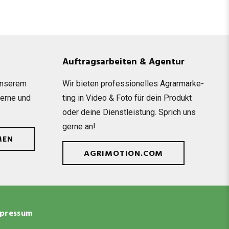
Auftragsarbeiten & Agentur
unse­rem
Wir bie­ten pro­fes­sio­nel­les Agrar­mar­ke­
gerne und
ting in Video & Foto für dein Pro­dukt
oder deine Dienst­leis­tung. Sprich uns
gerne an!
MEN
AGRIMOTION.COM
pressum