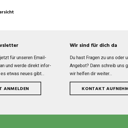
ersicht
wsletter
Wir sind für dich da
etzt für unse­ren Email-
Du hast Fra­gen zu uns oder 
 an und werde direkt infor­
Ange­bot? Dann schreib uns 
 es etwas neues gibt…
wir hel­fen dir weiter…
ZT ANMELDEN
KONTAKT AUFNEH