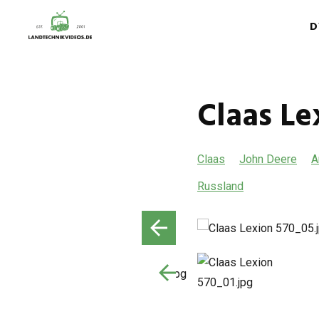
D
Claas L
Claas
John Deere
A
Russland