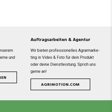
Auftragsarbeiten & Agentur
unse­rem
Wir bie­ten pro­fes­sio­nel­les Agrar­mar­ke­
gerne und
ting in Video & Foto für dein Pro­dukt
oder deine Dienst­leis­tung. Sprich uns
gerne an!
MEN
AGRIMOTION.COM