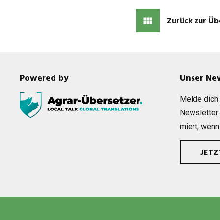
Zurück zur Üb
Powered by
Unser Ne
Melde dich j
News­let­ter
miert, wenn
JET