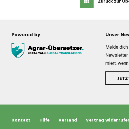
Zurück zur Üb
Powered by
Unser Ne
Melde dich j
News­let­ter
miert, wenn
JET
Kontakt
Hilfe
Versand
Vertrag widerrufe