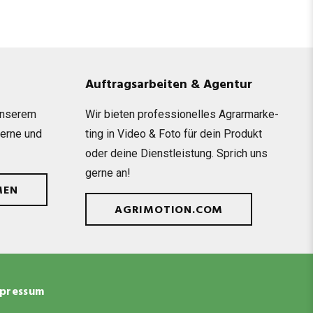
Auftragsarbeiten & Agentur
unse­rem
Wir bie­ten pro­fes­sio­nel­les Agrar­mar­ke­
gerne und
ting in Video & Foto für dein Pro­dukt
oder deine Dienst­leis­tung. Sprich uns
gerne an!
MEN
AGRIMOTION.COM
pressum