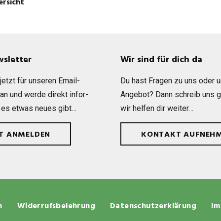
ersicht
wsletter
Wir sind für dich da
etzt für unse­ren Email-
Du hast Fra­gen zu uns oder 
 an und werde direkt infor­
Ange­bot? Dann schreib uns 
 es etwas neues gibt…
wir hel­fen dir weiter…
ZT ANMELDEN
KONTAKT AUFNEH
n
Widerrufsbelehrung
Datenschutzerklärung
Im