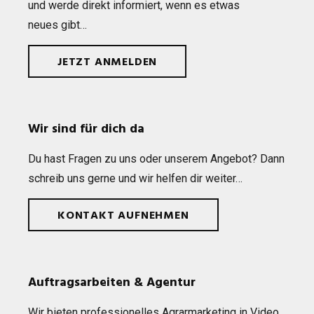
und werde direkt infor­miert, wenn es etwas
neues gibt…
JETZT ANMELDEN
Wir sind für dich da
Du hast Fra­gen zu uns oder unse­rem Ange­bot? Dann
schreib uns gerne und wir hel­fen dir weiter…
KONTAKT AUFNEHMEN
Auftragsarbeiten & Agentur
Wir bie­ten pro­fes­sio­nel­les Agrar­mar­ke­ting in Video