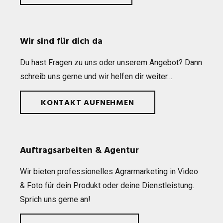
Wir sind für dich da
Du hast Fra­gen zu uns oder unse­rem Ange­bot? Dann
schreib uns gerne und wir hel­fen dir weiter…
KONTAKT AUFNEHMEN
Auftragsarbeiten & Agentur
Wir bie­ten pro­fes­sio­nel­les Agrar­mar­ke­ting in Video
& Foto für dein Pro­dukt oder deine Dienst­leis­tung.
Sprich uns gerne an!