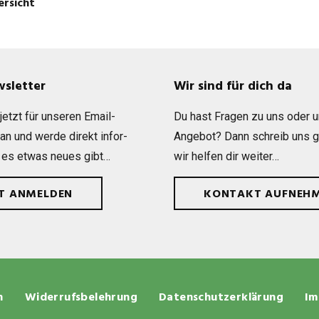
ersicht
wsletter
Wir sind für dich da
etzt für unse­ren Email-
Du hast Fra­gen zu uns oder 
 an und werde direkt infor­
Ange­bot? Dann schreib uns 
 es etwas neues gibt…
wir hel­fen dir weiter…
ZT ANMELDEN
KONTAKT AUFNEH
n
Widerrufsbelehrung
Datenschutzerklärung
Im