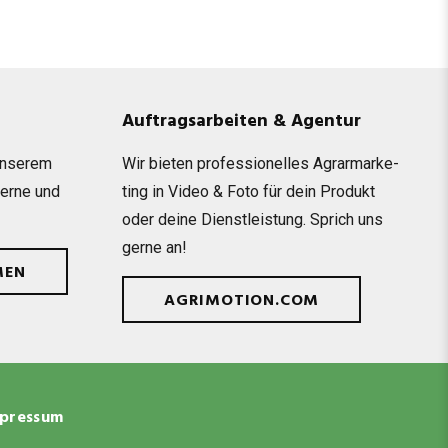
Auftragsarbeiten & Agentur
unse­rem
Wir bie­ten pro­fes­sio­nel­les Agrar­mar­ke­
gerne und
ting in Video & Foto für dein Pro­dukt
oder deine Dienst­leis­tung. Sprich uns
gerne an!
MEN
AGRIMOTION.COM
pressum