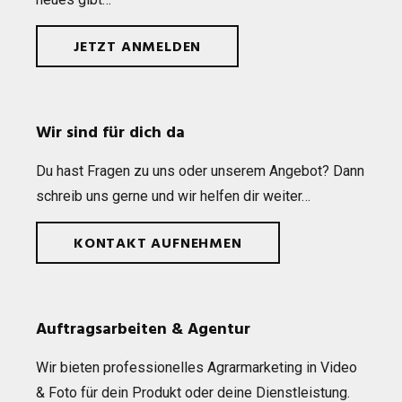
JETZT ANMELDEN
Wir sind für dich da
Du hast Fra­gen zu uns oder unse­rem Ange­bot? Dann
schreib uns gerne und wir hel­fen dir weiter…
KONTAKT AUFNEHMEN
Auftragsarbeiten & Agentur
Wir bie­ten pro­fes­sio­nel­les Agrar­mar­ke­ting in Video
& Foto für dein Pro­dukt oder deine Dienst­leis­tung.