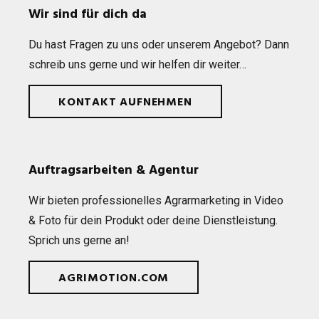
Wir sind für dich da
Du hast Fra­gen zu uns oder unse­rem Ange­bot? Dann
schreib uns gerne und wir hel­fen dir weiter…
KONTAKT AUFNEHMEN
Auftragsarbeiten & Agentur
Wir bie­ten pro­fes­sio­nel­les Agrar­mar­ke­ting in Video
& Foto für dein Pro­dukt oder deine Dienst­leis­tung.
Sprich uns gerne an!
AGRIMOTION.COM