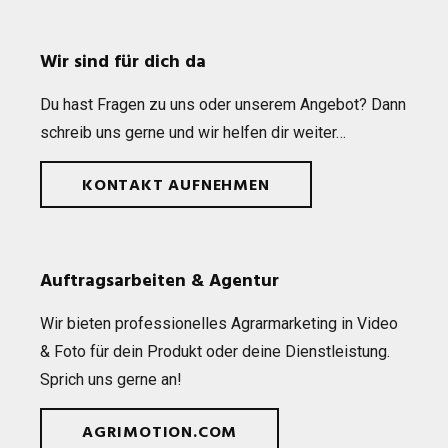
Wir sind für dich da
Du hast Fra­gen zu uns oder unse­rem Ange­bot? Dann
schreib uns gerne und wir hel­fen dir weiter…
KONTAKT AUFNEHMEN
Auftragsarbeiten & Agentur
Wir bie­ten pro­fes­sio­nel­les Agrar­mar­ke­ting in Video
& Foto für dein Pro­dukt oder deine Dienst­leis­tung.
Sprich uns gerne an!
AGRIMOTION.COM