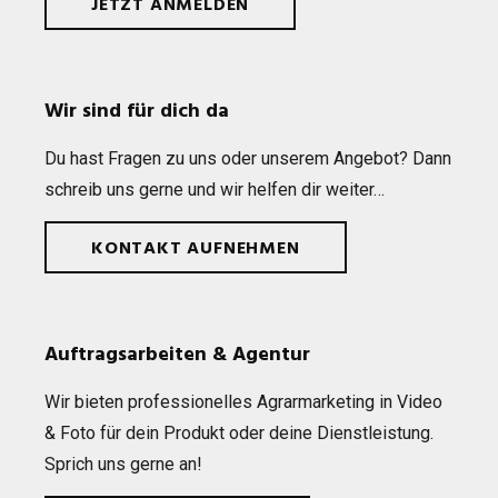
JETZT ANMELDEN
Wir sind für dich da
Du hast Fra­gen zu uns oder unse­rem Ange­bot? Dann
schreib uns gerne und wir hel­fen dir weiter…
KONTAKT AUFNEHMEN
Auftragsarbeiten & Agentur
Wir bie­ten pro­fes­sio­nel­les Agrar­mar­ke­ting in Video
& Foto für dein Pro­dukt oder deine Dienst­leis­tung.
Sprich uns gerne an!