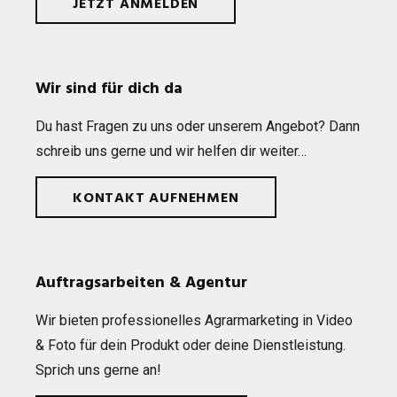
JETZT ANMELDEN
Wir sind für dich da
Du hast Fra­gen zu uns oder unse­rem Ange­bot? Dann
schreib uns gerne und wir hel­fen dir weiter…
KONTAKT AUFNEHMEN
Auftragsarbeiten & Agentur
Wir bie­ten pro­fes­sio­nel­les Agrar­mar­ke­ting in Video
& Foto für dein Pro­dukt oder deine Dienst­leis­tung.
Sprich uns gerne an!