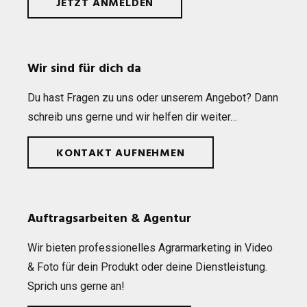
JETZT ANMELDEN
Wir sind für dich da
Du hast Fra­gen zu uns oder unse­rem Ange­bot? Dann
schreib uns gerne und wir hel­fen dir weiter…
KONTAKT AUFNEHMEN
Auftragsarbeiten & Agentur
Wir bie­ten pro­fes­sio­nel­les Agrar­mar­ke­ting in Video
& Foto für dein Pro­dukt oder deine Dienst­leis­tung.
Sprich uns gerne an!