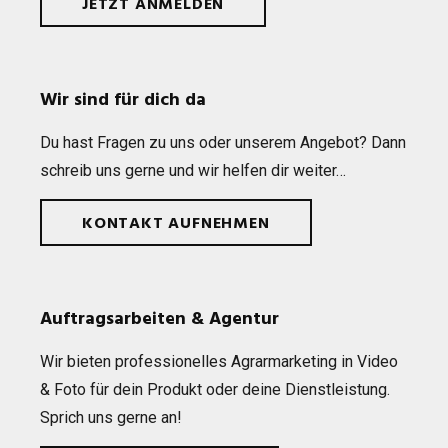
JETZT ANMELDEN
Wir sind für dich da
Du hast Fra­gen zu uns oder unse­rem Ange­bot? Dann
schreib uns gerne und wir hel­fen dir weiter…
KONTAKT AUFNEHMEN
Auftragsarbeiten & Agentur
Wir bie­ten pro­fes­sio­nel­les Agrar­mar­ke­ting in Video
& Foto für dein Pro­dukt oder deine Dienst­leis­tung.
Sprich uns gerne an!