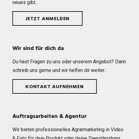
neues gibt…
JETZT ANMELDEN
Wir sind für dich da
Du hast Fra­gen zu uns oder unse­rem Ange­bot? Dann
schreib uns gerne und wir hel­fen dir weiter…
KONTAKT AUFNEHMEN
Auftragsarbeiten & Agentur
Wir bie­ten pro­fes­sio­nel­les Agrar­mar­ke­ting in Video
& Foto für dein Pro­dukt oder deine Dienst­leis­tung.