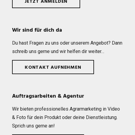
JETZT ANMELDEN
Wir sind für dich da
Du hast Fra­gen zu uns oder unse­rem Ange­bot? Dann
schreib uns gerne und wir hel­fen dir weiter…
KONTAKT AUFNEHMEN
Auftragsarbeiten & Agentur
Wir bie­ten pro­fes­sio­nel­les Agrar­mar­ke­ting in Video
& Foto für dein Pro­dukt oder deine Dienst­leis­tung.
Sprich uns gerne an!