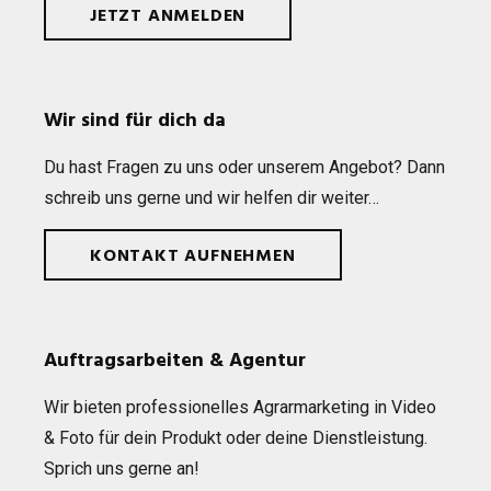
JETZT ANMELDEN
Wir sind für dich da
Du hast Fra­gen zu uns oder unse­rem Ange­bot? Dann
schreib uns gerne und wir hel­fen dir weiter…
KONTAKT AUFNEHMEN
Auftragsarbeiten & Agentur
Wir bie­ten pro­fes­sio­nel­les Agrar­mar­ke­ting in Video
& Foto für dein Pro­dukt oder deine Dienst­leis­tung.
Sprich uns gerne an!