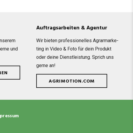
Auftragsarbeiten & Agentur
unse­rem
Wir bie­ten pro­fes­sio­nel­les Agrar­mar­ke­
gerne und
ting in Video & Foto für dein Pro­dukt
oder deine Dienst­leis­tung. Sprich uns
gerne an!
MEN
AGRIMOTION.COM
pressum