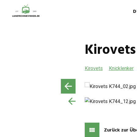
D
Kirovets
Kirovets
Knicklenker
Zurück zur Üb