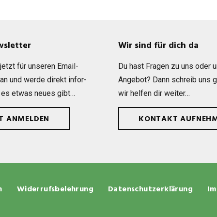
wsletter
Wir sind für dich da
etzt für unse­ren Email-
Du hast Fra­gen zu uns oder 
 an und werde direkt infor­
Ange­bot? Dann schreib uns 
 es etwas neues gibt…
wir hel­fen dir weiter…
ZT ANMELDEN
KONTAKT AUFNEH
n
Widerrufsbelehrung
Datenschutzerklärung
Im