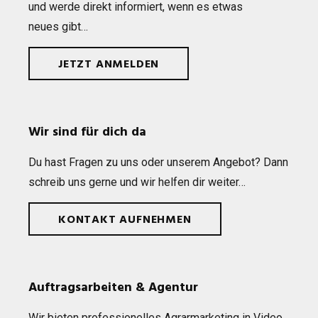
und werde direkt infor­miert, wenn es etwas
neues gibt…
JETZT ANMELDEN
Wir sind für dich da
Du hast Fra­gen zu uns oder unse­rem Ange­bot? Dann
schreib uns gerne und wir hel­fen dir weiter…
KONTAKT AUFNEHMEN
Auftragsarbeiten & Agentur
Wir bie­ten pro­fes­sio­nel­les Agrar­mar­ke­ting in Video