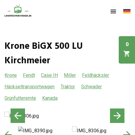
Krone BiGX 500 LU
0
Kirchmeier
Krone
Fendt
Case IH
Miller
Feldhäcksler
Häckseltransportwagen
Traktor
Schwader
Grünfutterernte
Kanada