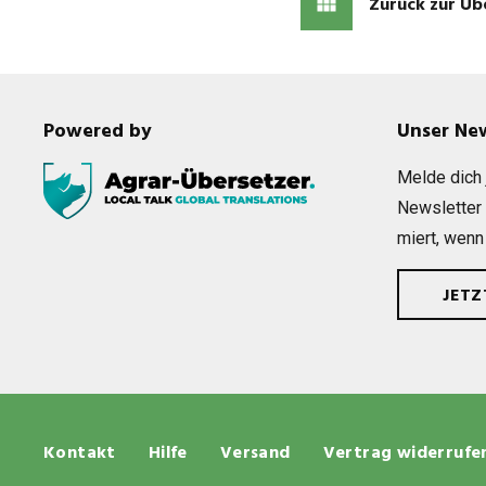
Zurück zur Üb
Powered by
Unser Ne
Melde dich j
News­let­ter
miert, wenn
JET
Kontakt
Hilfe
Versand
Vertrag widerrufe