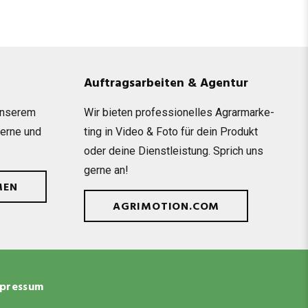
Auftragsarbeiten & Agentur
unse­rem
Wir bie­ten pro­fes­sio­nel­les Agrar­mar­ke­
gerne und
ting in Video & Foto für dein Pro­dukt
oder deine Dienst­leis­tung. Sprich uns
gerne an!
MEN
AGRIMOTION.COM
pressum