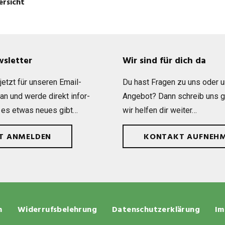
ersicht
wsletter
Wir sind für dich da
etzt für unse­ren Email-
Du hast Fra­gen zu uns oder 
 an und werde direkt infor­
Ange­bot? Dann schreib uns 
 es etwas neues gibt…
wir hel­fen dir weiter…
ZT ANMELDEN
KONTAKT AUFNEH
n
Widerrufsbelehrung
Datenschutzerklärung
Im