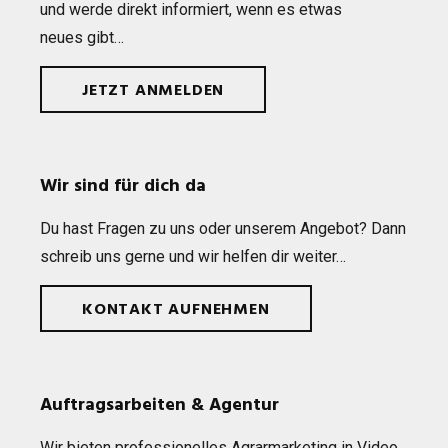
und werde direkt infor­miert, wenn es etwas
neues gibt…
JETZT ANMELDEN
Wir sind für dich da
Du hast Fra­gen zu uns oder unse­rem Ange­bot? Dann
schreib uns gerne und wir hel­fen dir weiter…
KONTAKT AUFNEHMEN
Auftragsarbeiten & Agentur
Wir bie­ten pro­fes­sio­nel­les Agrar­mar­ke­ting in Video