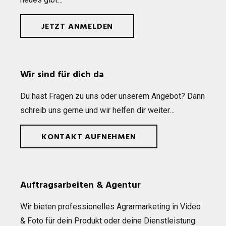
JETZT ANMELDEN
Wir sind für dich da
Du hast Fra­gen zu uns oder unse­rem Ange­bot? Dann
schreib uns gerne und wir hel­fen dir weiter…
KONTAKT AUFNEHMEN
Auftragsarbeiten & Agentur
Wir bie­ten pro­fes­sio­nel­les Agrar­mar­ke­ting in Video
& Foto für dein Pro­dukt oder deine Dienst­leis­tung.