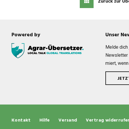
Zurück zur Üb
Powered by
Unser Ne
Melde dich j
News­let­ter
miert, wenn
JET
Kontakt
Hilfe
Versand
Vertrag widerrufe