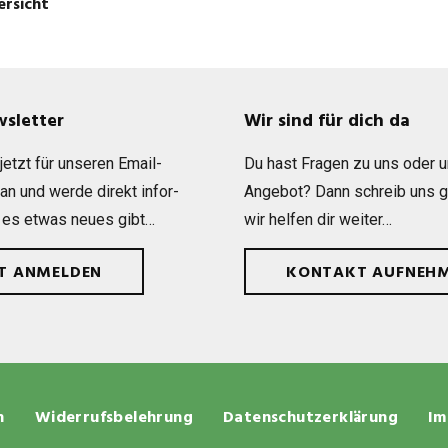
ersicht
wsletter
Wir sind für dich da
etzt für unse­ren Email-
Du hast Fra­gen zu uns oder 
 an und werde direkt infor­
Ange­bot? Dann schreib uns 
 es etwas neues gibt…
wir hel­fen dir weiter…
ZT ANMELDEN
KONTAKT AUFNEH
n
Widerrufsbelehrung
Datenschutzerklärung
Im