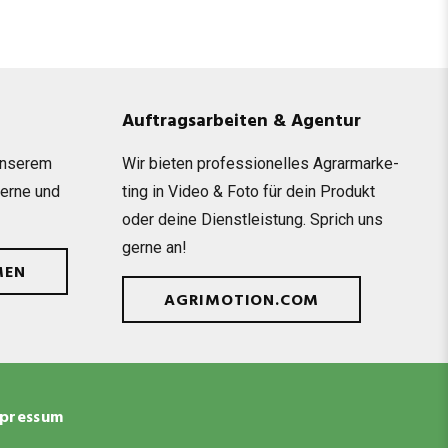
Auftragsarbeiten & Agentur
unse­rem
Wir bie­ten pro­fes­sio­nel­les Agrar­mar­ke­
gerne und
ting in Video & Foto für dein Pro­dukt
oder deine Dienst­leis­tung. Sprich uns
gerne an!
MEN
AGRIMOTION.COM
pressum