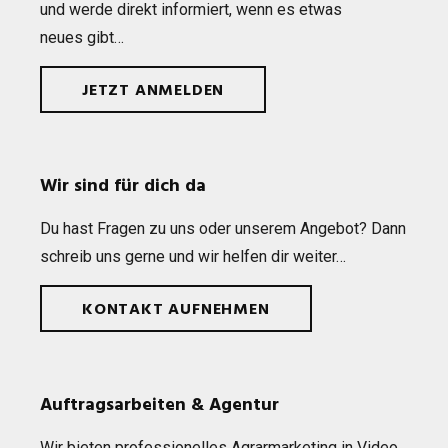
und werde direkt infor­miert, wenn es etwas
neues gibt…
JETZT ANMELDEN
Wir sind für dich da
Du hast Fra­gen zu uns oder unse­rem Ange­bot? Dann
schreib uns gerne und wir hel­fen dir weiter…
KONTAKT AUFNEHMEN
Auftragsarbeiten & Agentur
Wir bie­ten pro­fes­sio­nel­les Agrar­mar­ke­ting in Video