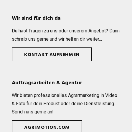
Wir sind für dich da
Du hast Fra­gen zu uns oder unse­rem Ange­bot? Dann
schreib uns gerne und wir hel­fen dir weiter…
KONTAKT AUFNEHMEN
Auftragsarbeiten & Agentur
Wir bie­ten pro­fes­sio­nel­les Agrar­mar­ke­ting in Video
& Foto für dein Pro­dukt oder deine Dienst­leis­tung.
Sprich uns gerne an!
AGRIMOTION.COM