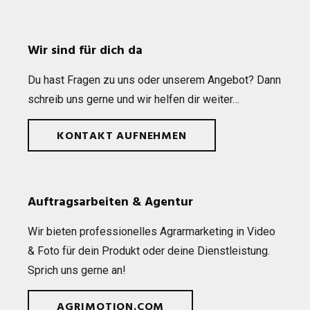
Wir sind für dich da
Du hast Fra­gen zu uns oder unse­rem Ange­bot? Dann
schreib uns gerne und wir hel­fen dir weiter…
KONTAKT AUFNEHMEN
Auftragsarbeiten & Agentur
Wir bie­ten pro­fes­sio­nel­les Agrar­mar­ke­ting in Video
& Foto für dein Pro­dukt oder deine Dienst­leis­tung.
Sprich uns gerne an!
AGRIMOTION.COM