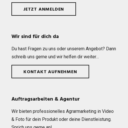
JETZT ANMELDEN
Wir sind für dich da
Du hast Fra­gen zu uns oder unse­rem Ange­bot? Dann
schreib uns gerne und wir hel­fen dir weiter…
KONTAKT AUFNEHMEN
Auftragsarbeiten & Agentur
Wir bie­ten pro­fes­sio­nel­les Agrar­mar­ke­ting in Video
& Foto für dein Pro­dukt oder deine Dienst­leis­tung.
Sprich uns gerne an!