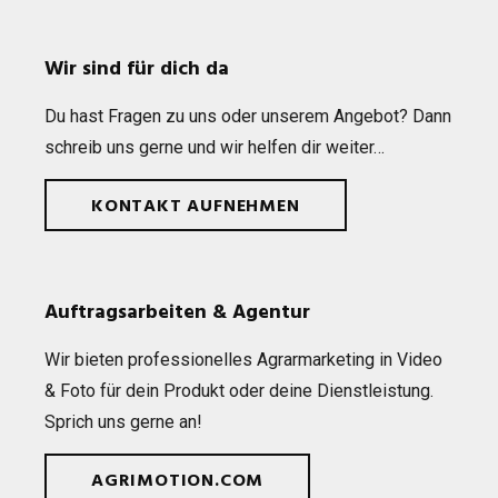
Wir sind für dich da
Du hast Fra­gen zu uns oder unse­rem Ange­bot? Dann
schreib uns gerne und wir hel­fen dir weiter…
KONTAKT AUFNEHMEN
Auftragsarbeiten & Agentur
Wir bie­ten pro­fes­sio­nel­les Agrar­mar­ke­ting in Video
& Foto für dein Pro­dukt oder deine Dienst­leis­tung.
Sprich uns gerne an!
AGRIMOTION.COM