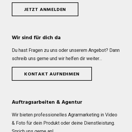
JETZT ANMELDEN
Wir sind für dich da
Du hast Fra­gen zu uns oder unse­rem Ange­bot? Dann
schreib uns gerne und wir hel­fen dir weiter…
KONTAKT AUFNEHMEN
Auftragsarbeiten & Agentur
Wir bie­ten pro­fes­sio­nel­les Agrar­mar­ke­ting in Video
& Foto für dein Pro­dukt oder deine Dienst­leis­tung.
Sprich uns gerne an!