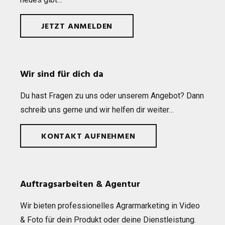
JETZT ANMELDEN
Wir sind für dich da
Du hast Fra­gen zu uns oder unse­rem Ange­bot? Dann
schreib uns gerne und wir hel­fen dir weiter…
KONTAKT AUFNEHMEN
Auftragsarbeiten & Agentur
Wir bie­ten pro­fes­sio­nel­les Agrar­mar­ke­ting in Video
& Foto für dein Pro­dukt oder deine Dienst­leis­tung.