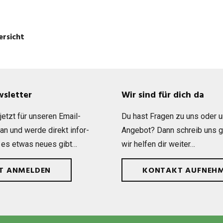
ersicht
wsletter
Wir sind für dich da
etzt für unse­ren Email-
Du hast Fra­gen zu uns oder 
 an und werde direkt infor­
Ange­bot? Dann schreib uns 
 es etwas neues gibt…
wir hel­fen dir weiter…
ZT ANMELDEN
KONTAKT AUFNEH