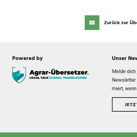
Zurück zur Üb
Powered by
Unser Ne
Melde dich j
News­let­ter
miert, wenn
JET