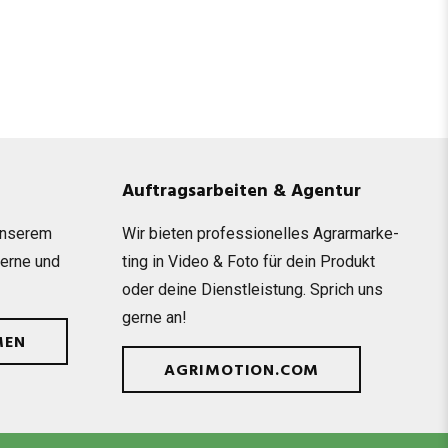
Auftragsarbeiten & Agentur
unse­rem
Wir bie­ten pro­fes­sio­nel­les Agrar­mar­ke­
gerne und
ting in Video & Foto für dein Pro­dukt
oder deine Dienst­leis­tung. Sprich uns
gerne an!
MEN
AGRIMOTION.COM