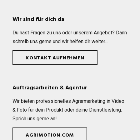
Wir sind für dich da
Du hast Fra­gen zu uns oder unse­rem Ange­bot? Dann
schreib uns gerne und wir hel­fen dir weiter…
KONTAKT AUFNEHMEN
Auftragsarbeiten & Agentur
Wir bie­ten pro­fes­sio­nel­les Agrar­mar­ke­ting in Video
& Foto für dein Pro­dukt oder deine Dienst­leis­tung.
Sprich uns gerne an!
AGRIMOTION.COM