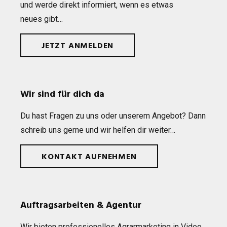
und werde direkt infor­miert, wenn es etwas
neues gibt…
JETZT ANMELDEN
Wir sind für dich da
Du hast Fra­gen zu uns oder unse­rem Ange­bot? Dann
schreib uns gerne und wir hel­fen dir weiter…
KONTAKT AUFNEHMEN
Auftragsarbeiten & Agentur
Wir bie­ten pro­fes­sio­nel­les Agrar­mar­ke­ting in Video