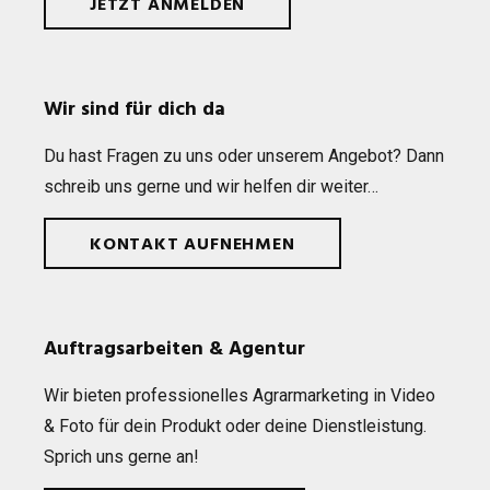
JETZT ANMELDEN
Wir sind für dich da
Du hast Fra­gen zu uns oder unse­rem Ange­bot? Dann
schreib uns gerne und wir hel­fen dir weiter…
KONTAKT AUFNEHMEN
Auftragsarbeiten & Agentur
Wir bie­ten pro­fes­sio­nel­les Agrar­mar­ke­ting in Video
& Foto für dein Pro­dukt oder deine Dienst­leis­tung.
Sprich uns gerne an!